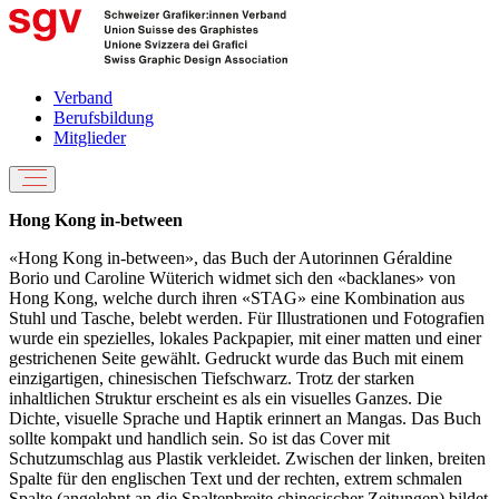
Verband
Berufsbildung
Mitglieder
Hong Kong in-between
«Hong Kong in-between», das Buch der Autorinnen Géraldine
Borio und Caroline Wüterich widmet sich den «backlanes» von
Hong Kong, welche durch ihren «STAG» eine Kombination aus
Stuhl und Tasche, belebt werden. Für Illustrationen und Fotografien
wurde ein spezielles, lokales Packpapier, mit einer matten und einer
gestrichenen Seite gewählt. Gedruckt wurde das Buch mit einem
einzigartigen, chinesischen Tiefschwarz. Trotz der starken
inhaltlichen Struktur erscheint es als ein visuelles Ganzes. Die
Dichte, visuelle Sprache und Haptik erinnert an Mangas. Das Buch
sollte kompakt und handlich sein. So ist das Cover mit
Schutzumschlag aus Plastik verkleidet. Zwischen der linken, breiten
Spalte für den englischen Text und der rechten, extrem schmalen
Spalte (angelehnt an die Spaltenbreite chinesischer Zeitungen) bildet