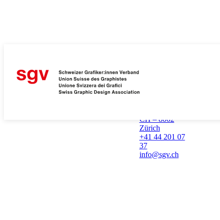
SGV Schweizer
Grafiker:innen
Verband
Geschäftstelle
Susann Mäusli
Bruggisser
Schulhausstrasse
64
CH – 8002
Zürich
+41 44 201 07
37
info@sgv.ch