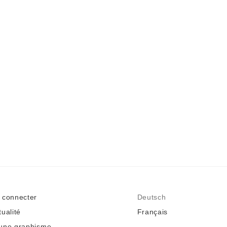
 connecter
Deutsch
tualité
Français
une graphisme