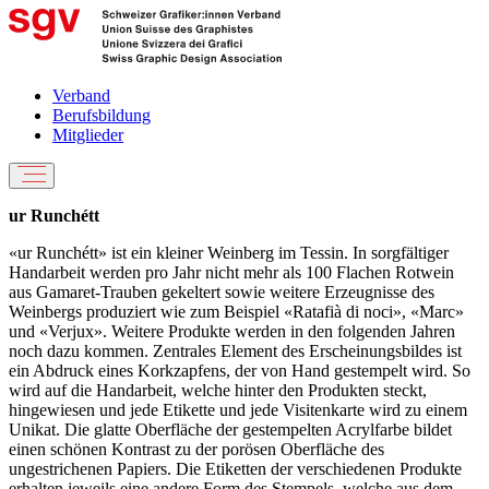
Verband
Berufsbildung
Mitglieder
ur Runchétt
«ur Runchétt» ist ein kleiner Weinberg im Tessin. In sorgfältiger
Handarbeit werden pro Jahr nicht mehr als 100 Flachen Rotwein
aus Gamaret-Trauben gekeltert sowie weitere Erzeugnisse des
Weinbergs produziert wie zum Beispiel «Ratafià di noci», «Marc»
und «Verjux». Weitere Produkte werden in den folgenden Jahren
noch dazu kommen. Zentrales Element des Erscheinungsbildes ist
ein Abdruck eines Korkzapfens, der von Hand gestempelt wird. So
wird auf die Handarbeit, welche hinter den Produkten steckt,
hingewiesen und jede Etikette und jede Visitenkarte wird zu einem
Unikat. Die glatte Oberfläche der gestempelten Acrylfarbe bildet
einen schönen Kontrast zu der porösen Oberfläche des
ungestrichenen Papiers. Die Etiketten der verschiedenen Produkte
erhalten jeweils eine andere Form des Stempels, welche aus dem